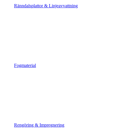
Ränndalsplattor & Linjeavvattning
Fogmaterial
Rengöring & Impregnering