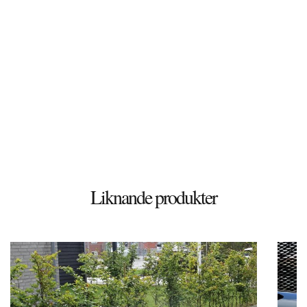
Döshultsvägen 658
26365 Viken
Sverige
© 2026 Stenbutiken
Liknande produkter