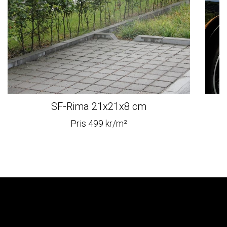
SF-Rima 21x21x8 cm
G
Pris 499 kr/m²