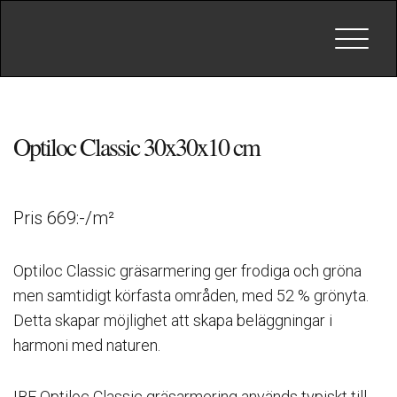
Toggle
navigat
Optiloc Classic 30x30x10 cm
Pris 669:-/m²
Optiloc Classic gräsarmering ger frodiga och gröna
men samtidigt körfasta områden, med 52 % grönyta.
Detta skapar möjlighet att skapa beläggningar i
harmoni med naturen.
IBF Optiloc Classic gräsarmering används typiskt till