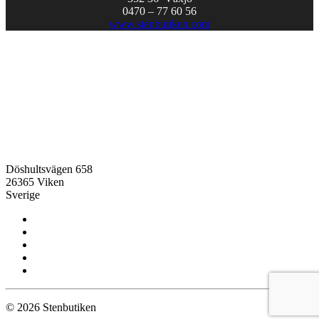
0470 – 77 60 56
www.stenbutiken.com
Döshultsvägen 658
26365 Viken
Sverige
© 2026 Stenbutiken