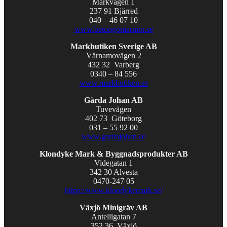
Markvägen 1
237 91 Bjärred
040 – 46 07 10
www.betongomarmor.se
Markbutiken Sverige AB
Värnamovägen 2
432 32 Varberg
0340 – 84 556
www.markbutiken.se
Gårda Johan AB
Tuvevägen
402 73 Göteborg
031 – 55 92 00
www.gardajohan.se
Klondyke Mark & Byggnadsprodukter AB
Videgatan 1
342 30 Alvesta
0470-247 05
https://www.klondykemark.se/
Växjö Minigräv AB
Anteliigatan 7
352 36 Växjö