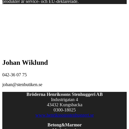
produkter är service- och EU-deklarerade.
Johan Wiklund
042-36 07 75
johan@stenbutiken.se
Bröderna Henrikssons Stenhuggeri AB
Industrigatan 4
43432 Kungsbacka
0300-18025
www.henrikssonsstenhuggeri.se
Betong&Marmor