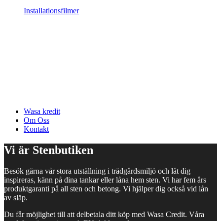
Installationsfilmer
Wasa kredit
Om Oss
Kontakt
Vi är Stenbutiken
Besök gärna vår stora utställning i trädgårdsmiljö och låt dig
inspireras, känn på dina tankar eller låna hem sten. Vi har fem års
produktgaranti på all sten och betong. Vi hjälper dig också vid lån
av släp.
Du får möjlighet till att delbetala ditt köp med Wasa Credit. Våra