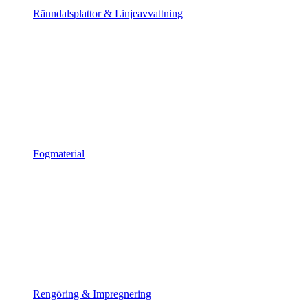
Ränndalsplattor & Linjeavvattning
Fogmaterial
Rengöring & Impregnering