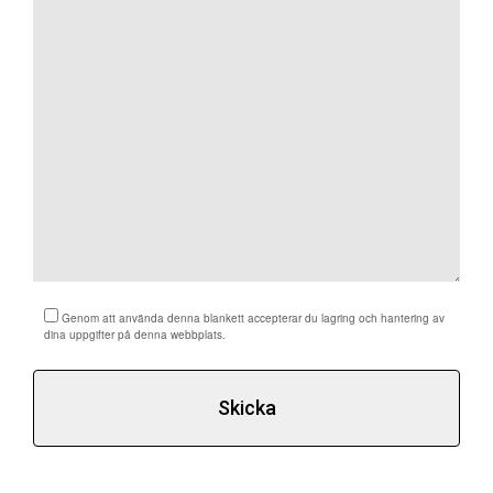
Döshultsvägen 658
26365 Viken
Sverige
Genom att använda denna blankett accepterar du lagring och hantering av
dina uppgifter på denna webbplats.
© 2026 Stenbutiken