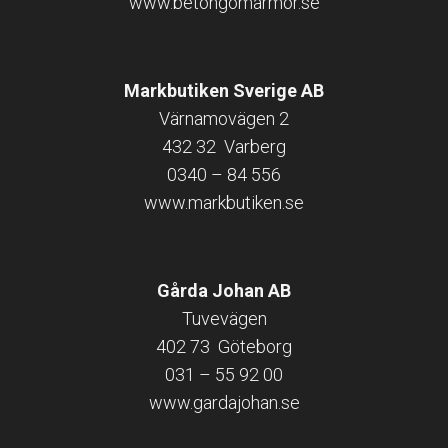
www.betongomarmor.se
Markbutiken Sverige AB
Värnamovägen 2
432 32 Varberg
0340 – 84 556
Döshultsvägen 658
26365 Viken
www.markbutiken.se
Sverige
Gårda Johan AB
© 2026 Stenbutiken
Tuvevägen
402 73 Göteborg
031 – 55 92 00
www.gardajohan.se