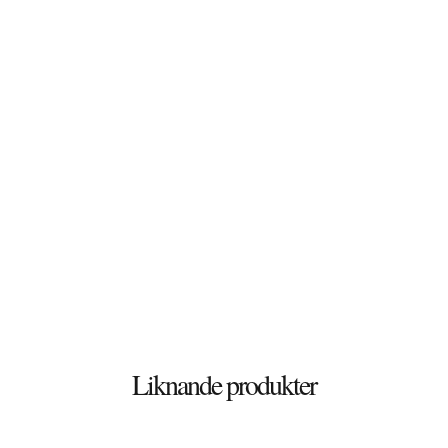
Döshultsvägen 658
26365 Viken
Sverige
© 2026 Stenbutiken
Liknande produkter