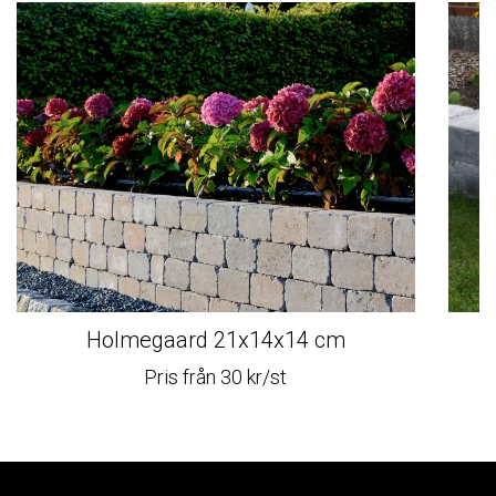
Holmegaard 21x14x14 cm
H
Pris från 30 kr/st