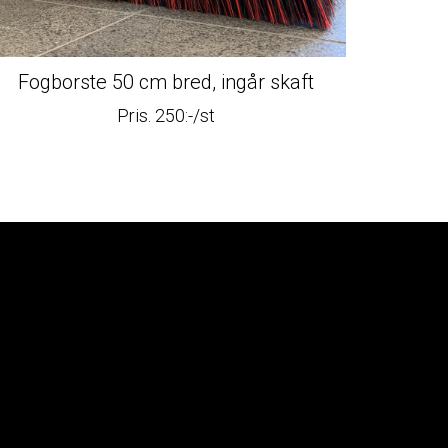
Fogborste 50 cm bred, ingår skaft
Pris. 250:-/st