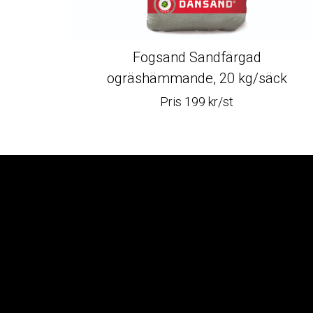
Fogsand Sandfärgad
ogräshämmande, 20 kg/säck
Pris 199 kr/st