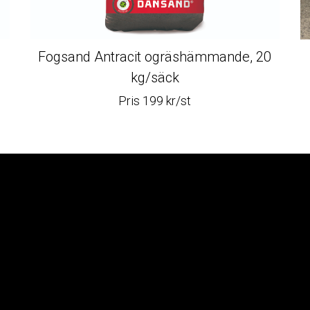
Fogsand Antracit ogräshämmande, 20
kg/säck
Pris 199 kr/st