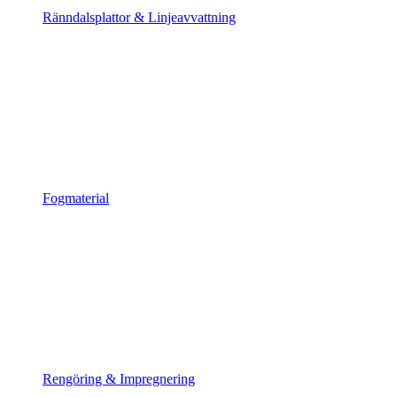
Ränndalsplattor & Linjeavvattning
Fogmaterial
Rengöring & Impregnering