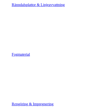
Ränndalsplattor & Linjeavvattning
Fogmaterial
Rengöring & Impregnering