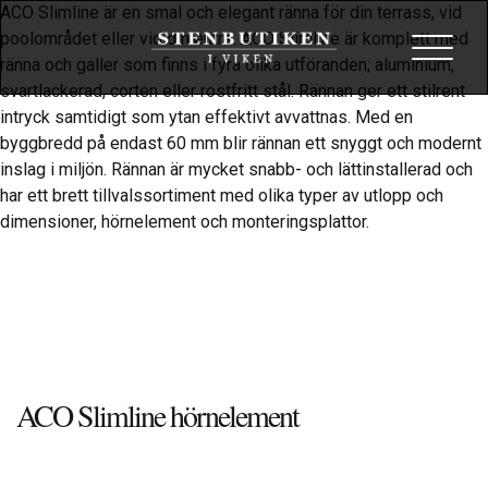
ACO Slimline är en smal och elegant ränna för din terrass, vid
poolområdet eller vid din entré. ACO Slimline är komplett med
Toggle
ränna och galler som finns i fyra olika utföranden; aluminium,
navigat
svartlackerad, corten eller rostfritt stål. Rännan ger ett stilrent
intryck samtidigt som ytan effektivt avvattnas. Med en
byggbredd på endast 60 mm blir rännan ett snyggt och modernt
inslag i miljön. Rännan är mycket snabb- och lättinstallerad och
har ett brett tillvalssortiment med olika typer av utlopp och
dimensioner, hörnelement och monteringsplattor.
ACO Slimline hörnelement