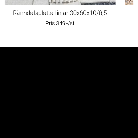
Ränndalsplatta linjär 30x60x10/8,5
Pris 349:-/st