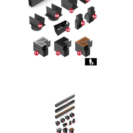
Döshultsvägen 658
26365 Viken
Sverige
© 2026 Stenbutiken