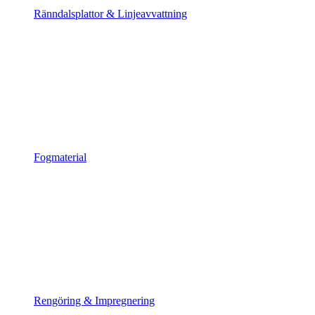
Ränndalsplattor & Linjeavvattning
Fogmaterial
Rengöring & Impregnering