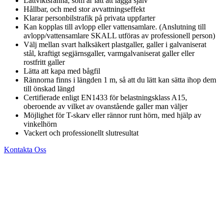
Lättviktsränna, som är lätt att lägga själv
Hållbar, och med stor avvattningseffekt
Klarar personbilstrafik på privata uppfarter
Kan kopplas till avlopp eller vattensamlare. (Anslutning till
avlopp/vattensamlare SKALL utföras av professionell person)
Välj mellan svart halksäkert plastgaller, galler i galvaniserat
stål, kraftigt segjärnsgaller, varmgalvaniserat galler eller
rostfritt galler
Lätta att kapa med bågfil
Rännorna finns i längden 1 m, så att du lätt kan sätta ihop dem
till önskad längd
Certifierade enligt EN1433 för belastningsklass A15,
oberoende av vilket av ovanstående galler man väljer
Möjlighet för T-skarv eller rännor runt hörn, med hjälp av
vinkelhörn
Vackert och professionellt slutresultat
Kontakta Oss