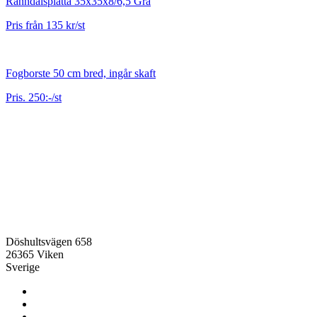
Ränndalsplatta 35x35x8/6,5 Grå
Pris från 135 kr/st
Fogborste 50 cm bred, ingår skaft
Pris. 250:-/st
Döshultsvägen 658
26365 Viken
Sverige