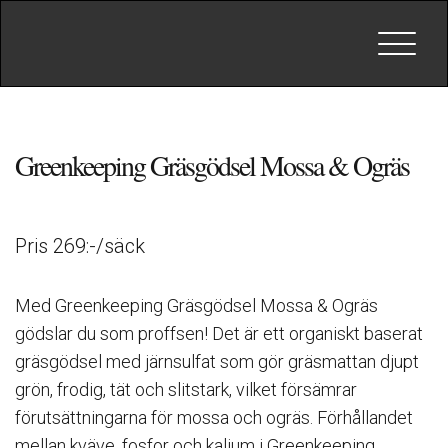
Toggle
navigat
Greenkeeping Gräsgödsel Mossa & Ogräs
Pris 269:-/säck
Med Greenkeeping Gräsgödsel Mossa & Ogräs
gödslar du som proffsen! Det är ett organiskt baserat
gräsgödsel med järnsulfat som gör gräsmattan djupt
grön, frodig, tät och slitstark, vilket försämrar
förutsättningarna för mossa och ogräs. Förhållandet
mellan kväve, fosfor och kalium i Greenkeeping