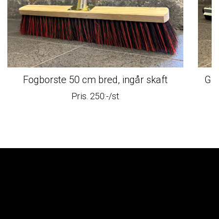
Fogborste 50 cm bred, ingår skaft
Gum
Pris. 250:-/st