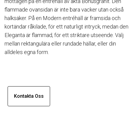
mottagen på en entréhäll av äkta Bohusgranit. Den
flammade ovansidan är inte bara vacker utan också
halksäker. På en Modern entréhäll är framsida och
kortändar råkilade, för ett naturligt intryck, medan den
Eleganta är flammad, för ett striktare utseende. Välj
mellan rektangulära eller rundade hällar, eller din
alldeles egna form.
Kontakta Oss