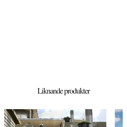
Döshultsvägen 658
26365 Viken
Sverige
© 2026 Stenbutiken
Liknande produkter