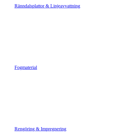
Ränndalsplattor & Linjeavvattning
Fogmaterial
Rengöring & Impregnering