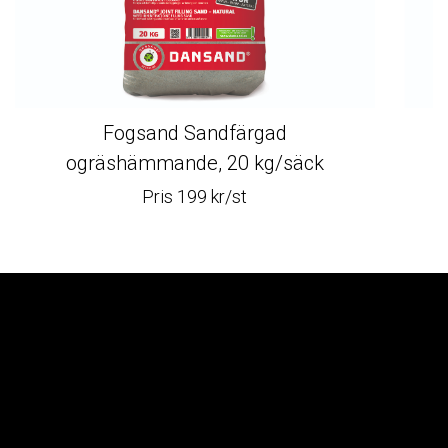
Fogsand Sandfärgad
F
ogräshämmande, 20 kg/säck
Pris 199 kr/st