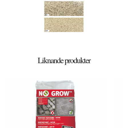
Döshultsvägen 658
26365 Viken
Sverige
Liknande produkter
© 2026 Stenbutiken