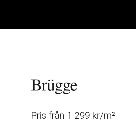
MARKTEGEL Marktegel är det naturliga och hållbara valet för bel
Produkten är slitstark och frostbeständig vilket gör att det klarar
med tegel som markbeläggning och variationen är stor. Marktegel ä
om det gäller torgytor, gångstråk eller användning för mindre yt
Brügge
Pris från 1 299 kr/m²