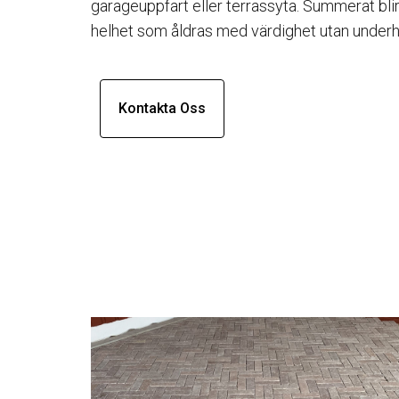
garageuppfart eller terrassyta. Summerat blir
helhet som åldras med värdighet utan underhå
Kontakta Oss