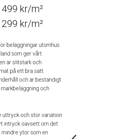
1 499 kr/m²
1 299 kr/m²
 för beläggningar utomhus.
kland som ger vårt
n är slitstark och
imat på ett bra sätt.
underhåll och är beständigt
m markbeläggning och
 uttryck och stor variation
vt intryck oavsett om det
ör mindre ytor som en