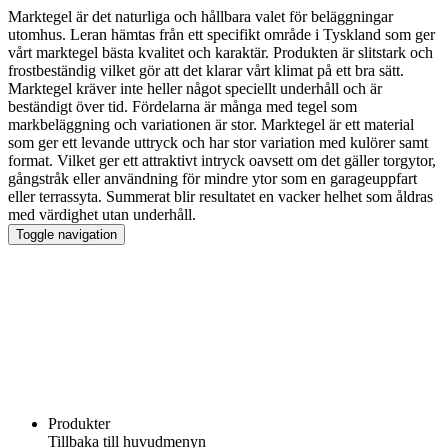
Marktegel är det naturliga och hållbara valet för beläggningar
utomhus. Leran hämtas från ett specifikt område i Tyskland som ger
vårt marktegel bästa kvalitet och karaktär. Produkten är slitstark och
frostbeständig vilket gör att det klarar vårt klimat på ett bra sätt.
Marktegel kräver inte heller något speciellt underhåll och är
beständigt över tid. Fördelarna är många med tegel som
markbeläggning och variationen är stor. Marktegel är ett material
som ger ett levande uttryck och har stor variation med kulörer samt
format. Vilket ger ett attraktivt intryck oavsett om det gäller torgytor,
gångstråk eller användning för mindre ytor som en garageuppfart
eller terrassyta. Summerat blir resultatet en vacker helhet som åldras
med värdighet utan underhåll.
Toggle navigation
Produkter
Tillbaka till huvudmenyn