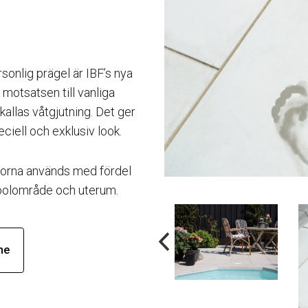
rsonlig prägel är IBF’s nya
 motsatsen till vanliga
kallas våtgjutning. Det ger
eciell och exklusiv look.
attorna används med fördel
 poolområde och uterum.
ne