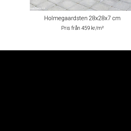
Holmegaardsten 28x28x7 cm
Pris från 459 kr/m²