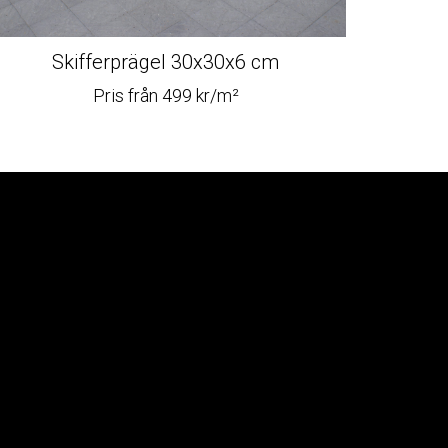
Skifferprägel 30x30x6 cm
Pris från 499 kr/m²