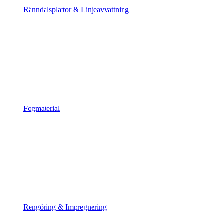
Ränndalsplattor & Linjeavvattning
Fogmaterial
Rengöring & Impregnering