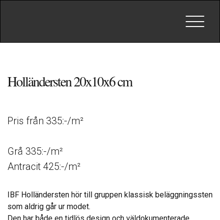
Toggle
navigat
Holländersten 20x10x6 cm
Pris från 335:-/m²
Grå 335:-/m²
Antracit 425:-/m²
IBF Holländersten hör till gruppen klassisk beläggningssten
som aldrig går ur modet.
Den har både en tidlös design och väldokumenterade