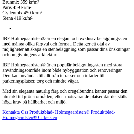
Brunmix 359 kr/m²
Paris 459 kr/m²
Gyllenmix 459 kr/m²
Siena 419 kr/m²
IBF Holmegaardsten® är en elegant och exklusiv beläggningssten
med många olika färgval och format. Detta ger ett otal av
möjligheter att skapa en stenbeläggning som passar dina önskningar
och omgivningens arkitektur.
IBF Holmegaardsten® är en populär beläggningssten med stora
användningsområde inom både nybyggnation och renoveringar.
Den kan användas till allt från terrasser och infarter till
parkeringsplatser, torg och mindre vägar.
Med sin eleganta naturlig färg och oregelbundna kanter passar den
utmärkt till gröna områden, eller motsvarande platser där det ställs
höga krav på hållbarhet och miljö.
Kontakta Oss
Produktblad- Holmegaardsten®
Produktblad-
Holmegaardsten® Cirkelsten