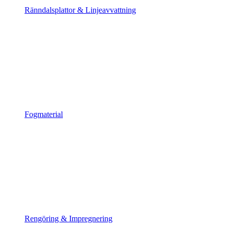
Ränndalsplattor & Linjeavvattning
Fogmaterial
Rengöring & Impregnering