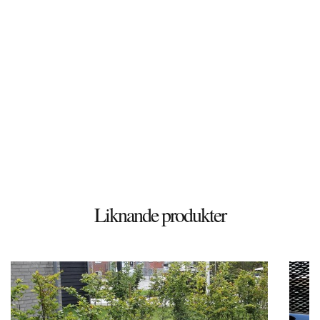
Döshultsvägen 658
26365 Viken
Sverige
© 2026 Stenbutiken
Liknande produkter