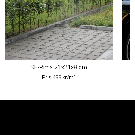
SF-Rima 21x21x8 cm
G
Pris 499 kr/m²