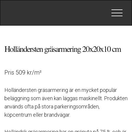
Toggle
navigat
Holländersten gräsarmering 20x20x10 cm
Pris 509 kr/m²
Holländersten gräsarmering är en mycket populär
beläggning som även kan läggas maskinellt. Produkten
används ofta på stora parkeringsområden,
köpcentrum eller brandvägar.
Holländsk gräsarmering har en grönyta på 75 % och är