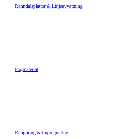
Ränndalsplattor & Linjeavvattning
Fogmaterial
Rengöring & Impregnering