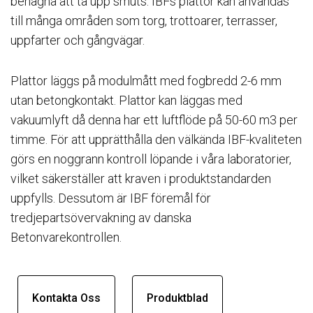
benägna att ta upp smuts. IBFs plattor kan användas
till många områden som torg, trottoarer, terrasser,
uppfarter och gångvägar.
Plattor läggs på modulmått med fogbredd 2-6 mm
utan betongkontakt. Plattor kan läggas med
vakuumlyft då denna har ett luftflöde på 50-60 m3 per
timme. För att upprätthålla den välkända IBF-kvaliteten
görs en noggrann kontroll löpande i våra laboratorier,
vilket säkerställer att kraven i produktstandarden
uppfylls. Dessutom är IBF föremål för
tredjepartsövervakning av danska
Betonvarekontrollen.
Kontakta Oss
Produktblad