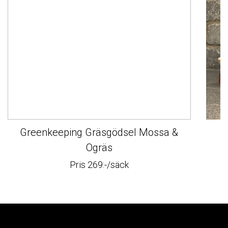
© 2026 Stenbutiken
Greenkeeping Gräsgödsel Mossa &
F
Ogräs
Pris 269:-/säck