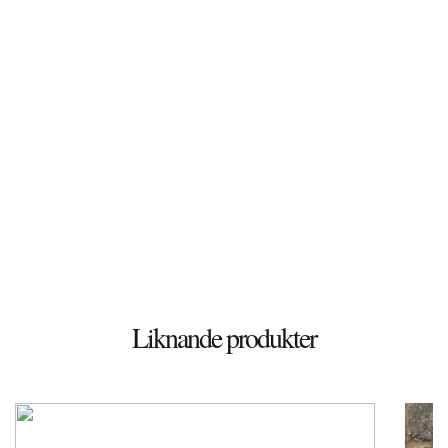
Liknande produkter
Döshultsvägen 658
26365 Viken
Sverige