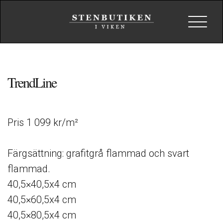
Toggle
navigat
TrendLine
Pris 1 099 kr/m²
Färgsättning: grafitgrå flammad och svart
flammad.
40,5×40,5x4 cm
40,5×60,5x4 cm
40,5×80,5x4 cm