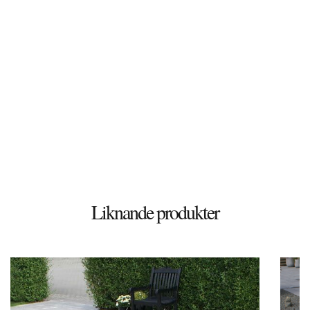
Döshultsvägen 658
26365 Viken
Sverige
© 2026 Stenbutiken
Liknande produkter