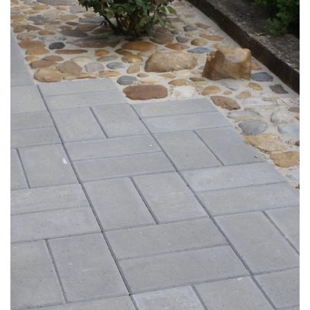
Döshultsvägen 658
26365 Viken
Sverige