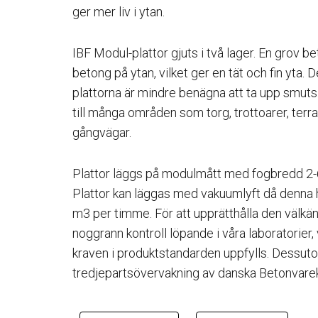
ger mer liv i ytan.
IBF Modul-plattor gjuts i två lager. En grov be
betong på ytan, vilket ger en tät och fin yta. 
plattorna är mindre benägna att ta upp smuts
till många områden som torg, trottoarer, terr
gångvägar.
Plattor läggs på modulmått med fogbredd 2-
Plattor kan läggas med vakuumlyft då denna h
m3 per timme. För att upprätthålla den välkän
noggrann kontroll löpande i våra laboratorier, v
kraven i produktstandarden uppfylls. Dessuto
tredjepartsövervakning av danska Betonvarek