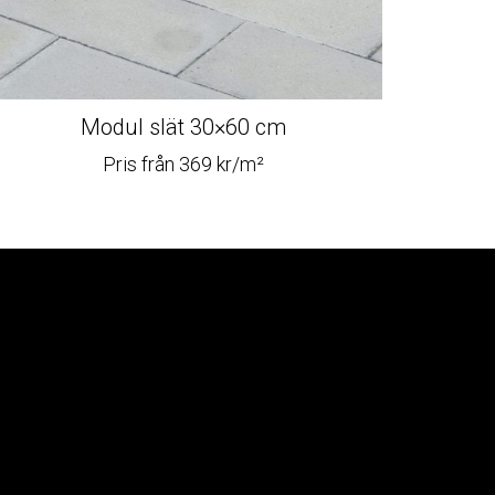
Modul slät 30×60 cm
Pris från 369 kr/m²