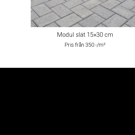
Modul slät 15×30 cm
Pris från 350:-/m²