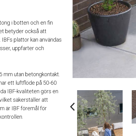
tong i botten och en fin
Det betyder också att
. IBFs plattor kan användas
asser, uppfarter och
6 mm utan betongkontakt.
ar ett luftflöde på 50-60
da IBF-kvaliteten görs en
ilket säkerställer att
m är IBF föremål för
ontrollen.