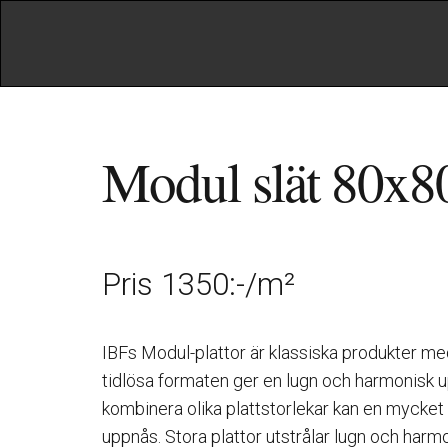
Modul slät 80x
Pris 1350:-/m²
IBFs Modul-plattor är klassiska produkter med
tidlösa formaten ger en lugn och harmonisk 
kombinera olika plattstorlekar kan en mycket e
uppnås. Stora plattor utstrålar lugn och har